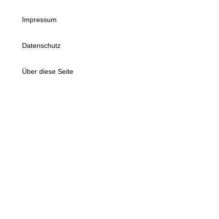
Impressum
Datenschutz
Über diese Seite
Du suchst Unterstützung bei der
Umsetzung Smarter Jugendarbeit?
Dann hier entlang!