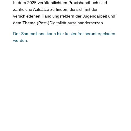
In dem 2025 veröffentlichtem Praxishandbuch sind
zahlreiche Aufsätze zu finden, die sich mit den
verschiedenen Handlungsfeldern der Jugendarbeit und
dem Thema (Post-)Digitalität auseinandersetzen.
Der Sammelband kann hier kostenfrei heruntergeladen
werden.
Du suchst Unterstützung bei der
Umsetzung Smarter Jugendarbeit?
Dann hier entlang!